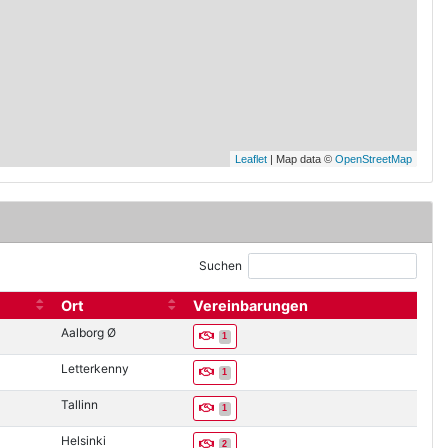
Leaflet
| Map data ©
OpenStreetMap
Suchen
Ort
Vereinbarungen
leer
Aalborg Ø
1
Letterkenny
1
Tallinn
1
Helsinki
2