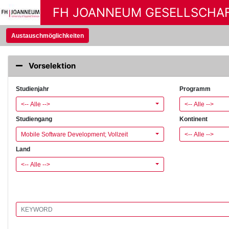
FH JOANNEUM GESELLSCHA
Austauschmöglichkeiten
Vorselektion
Studienjahr
Programm
<-- Alle -->
<-- Alle -->
Studiengang
Kontinent
Mobile Software Development; Vollzeit
<-- Alle -->
Land
<-- Alle -->