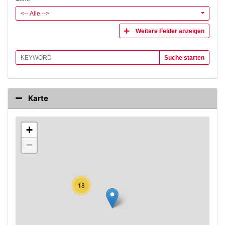
<-- Alle -->
Weitere Felder anzeigen
Suche starten
Karte
+
−
18