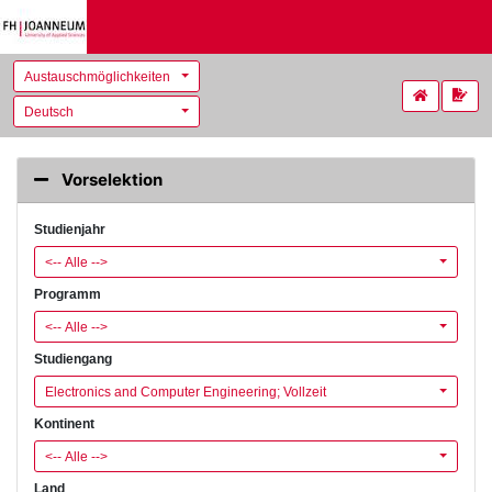
Austauschmöglichkeiten
Deutsch
Vorselektion
Studienjahr
<-- Alle -->
Programm
<-- Alle -->
Studiengang
Electronics and Computer Engineering; Vollzeit
Kontinent
<-- Alle -->
Land