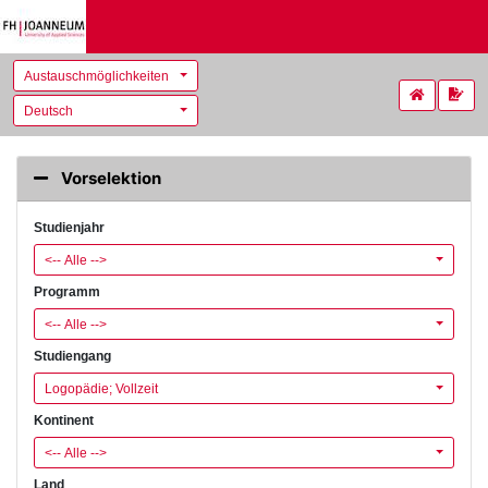
Austauschmöglichkeiten
Deutsch
Vorselektion
Studienjahr
<-- Alle -->
Programm
<-- Alle -->
Studiengang
Logopädie; Vollzeit
Kontinent
<-- Alle -->
Land