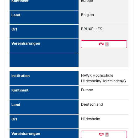
Europe
School
Belgien
BRUXELLES
1
HAWK Hochschule
Hildesheim/Holzminden/G
oettingen
Europe
Deutschland
Hildesheim
2