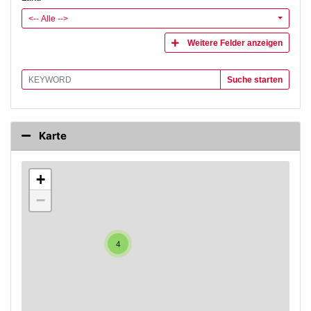
<-- Alle -->
Weitere Felder anzeigen
Suche starten
Karte
+
−
4