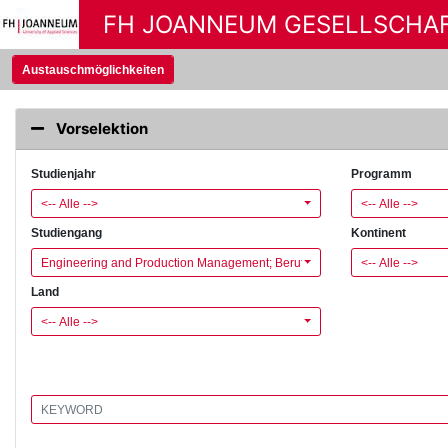
FH JOANNEUM GESELLSCHA
Austauschmöglichkeiten
Vorselektion
Studienjahr
Programm
<-- Alle -->
<-- Alle -->
Studiengang
Kontinent
Engineering and Production Management; Berufsbegleitend
<-- Alle -->
Land
<-- Alle -->