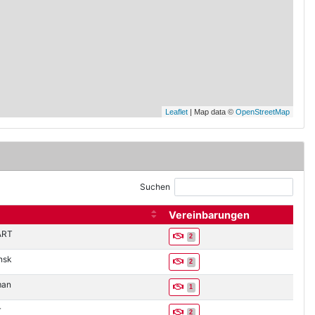
Leaflet
| Map data ©
OpenStreetMap
Suchen
Vereinbarungen
leer
ART
2
nsk
2
an
1
r
2