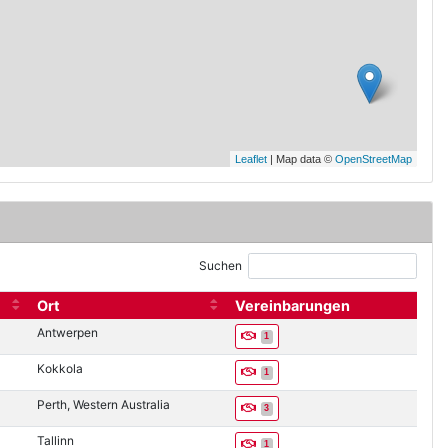
Leaflet
| Map data ©
OpenStreetMap
Suchen
Ort
Vereinbarungen
leer
Antwerpen
1
Kokkola
1
Perth, Western Australia
3
Tallinn
1