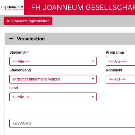
FH JOANNEUM GESELLSCHA
Austauschmöglichkeiten
Vorselektion
Studienjahr
Programm
<-- Alle -->
<-- Alle -->
Studiengang
Kontinent
Wirtschaftsinformatik; Vollzeit
<-- Alle -->
Land
<-- Alle -->